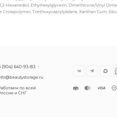
1,2-Hexanediol, Ethylhexylglycerin, Dimethicone/Vinyl Dim
rosspolymer, Triethoxycaprylylsilane, Xanthan Gum, Silica 
8 (904) 640-93-83
info@beautystorage.ru
Работаем по всей
России и СНГ