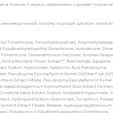
ии в течение 2 недель, эффективно скрывает покрасне
я некомедогенной, поэтому подходит для всех типов ко
nyl Trimethicone, Trimethylsiloxysilicate, Polymethylsilsesq
l-3 Polydimethylsiloxyethyl Dimethicone, Isododecane, Dime
 Trimethicone, Disteardimonium Hectorite, Sorbitan Sesqui
Arnica Montana Flower Extract**, Niacinamide, Squalane,
tract, Sodium Hyaluronate, Hyaluronic Acid, Pseudozyma
rate, Pseudozyma Epicola/Apricot Kernel Oil/Olive Fruit Oil
rment Extract Filtrate, Pseudozyma Epicola/Apricot Kernel 
ca Gigas/Lithospermum Erythrorhizon) Root Extract Ferment
 Dunaliella Salina Extract, Sodium Acetylated Hyaluronate,
ract, Hydrolyzed Sodium Hyaluronate, Tocopherol, Potas
erment Extract Filtrate, Betaine, Hydroxypropyltrimonium
ract, Polyglyceryl-3 Polydimethylsiloxyethyl Dimethicone,