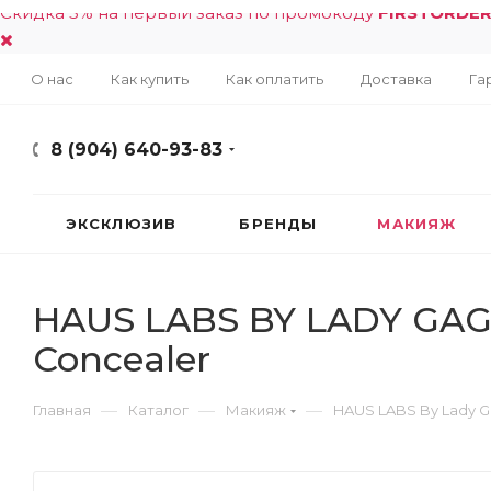
Скидка 5% на первый заказ по промокоду
FIRSTORDE
О нас
Как купить
Как оплатить
Доставка
Га
8 (904) 640-93-83
ЭКСКЛЮЗИВ
БРЕНДЫ
МАКИЯЖ
HAUS LABS BY LADY GAGA 
Concealer
—
—
—
Главная
Каталог
Макияж
HAUS LABS By Lady 