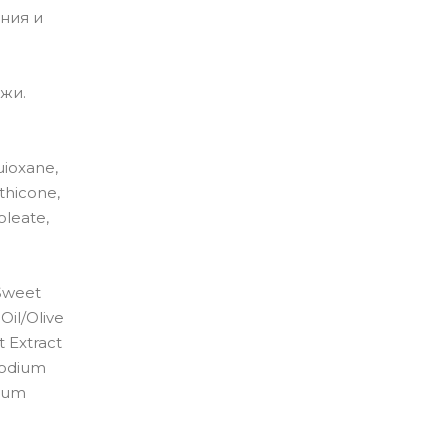
ния и
жи.
uioxane,
thicone,
oleate,
/Sweet
Oil/Olive
 Extract
 Sodium
sium