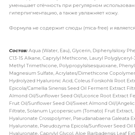
уменьшает отёчность при регулярном использован
гиперпигментацию, а также увлажняет кожу.
Формула не содержит слюды (mica-free) и являетс
Состав:
Aqua (Water, Eau), Glycerin, Diphenylsiloxy Phe
C13-15 Alkane, Caprylyl Methicone, Lauryl Polyglycery
Methyl Trimethicone, Polypropylsilsesquioxane, Phenyl
Magnesium Sulfate, Acrylates/Dimethicone Copolymer, 
Hydrolyzed Hyaluronic Acid, Coleus Forskohlii Root Ex
Epicola/Camellia Sinensis Seed Oil Ferment Extract Filt
Almond Oil/Sunflower Seed Oil/Licorice Root Extract Fe
Fruit Oil/Sunflower Seed Oil/Sweet Almond Oil/(Angeli
Filtrate, Solanum Lycopersicum (Tomato) Fruit Extract,
Hyaluronate Crosspolymer, Pseudanabaena Galeata Ext
Hyaluronate, Pseudozyma Epicola/Sunflower Seed Oil F
Hyaluronate, Caprylyl Glycol, Aloe Barbadensis Leaf Ext