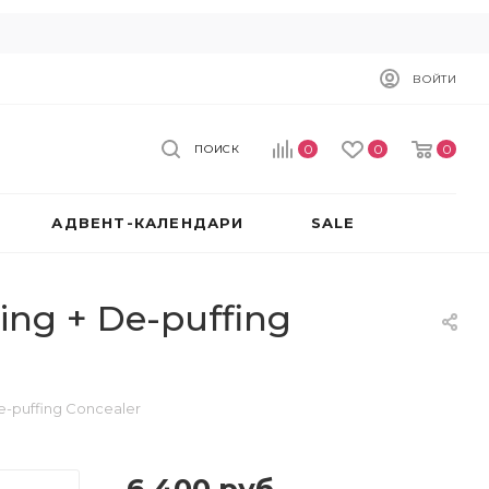
ВОЙТИ
0
0
0
ПОИСК
АДВЕНТ-КАЛЕНДАРИ
SALE
ing + De-puffing
e-puffing Concealer