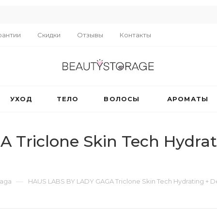
R
рантии
Скидки
Отзывы
Контакты
УХОД
ТЕЛО
ВОЛОСЫ
АРОМАТЫ
Triclone Skin Tech Hydrat
—
Gaga
HAUS LABS BY LADY GAGA Triclone Skin Tech Hydrating + D