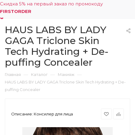
Скидка 5% на первый заказ по промокоду
FIRSTORDER
HAUS LABS BY LADY
0
GAGA Triclone Skin
Tech Hydrating + De-
puffing Concealer
—
—
—
Главная
Каталог
Макияж
HAUS LABS BY LADY GAGA Triclone Skin Tech Hydrating + De-
puffing Concealer
Описание:
Консилер для лица