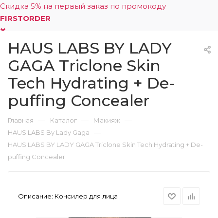
Скидка 5% на первый заказ по промокоду
FIRSTORDER
HAUS LABS BY LADY
0
GAGA Triclone Skin
Tech Hydrating + De-
puffing Concealer
—
—
—
Главная
Каталог
Макияж
—
HAUS LABS By Lady Gaga
HAUS LABS BY LADY GAGA Triclone Skin Tech Hydrating + De-
puffing Concealer
Описание:
Консилер для лица