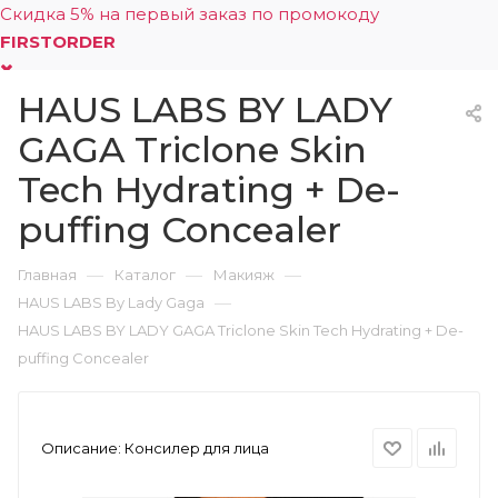
Скидка 5% на первый заказ по промокоду
FIRSTORDER
HAUS LABS BY LADY
0
GAGA Triclone Skin
Tech Hydrating + De-
puffing Concealer
—
—
—
Главная
Каталог
Макияж
—
HAUS LABS By Lady Gaga
HAUS LABS BY LADY GAGA Triclone Skin Tech Hydrating + De-
puffing Concealer
Описание:
Консилер для лица