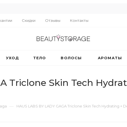
R
рантии
Скидки
Отзывы
Контакты
УХОД
ТЕЛО
ВОЛОСЫ
АРОМАТЫ
Triclone Skin Tech Hydrat
—
Gaga
HAUS LABS BY LADY GAGA Triclone Skin Tech Hydrating + D