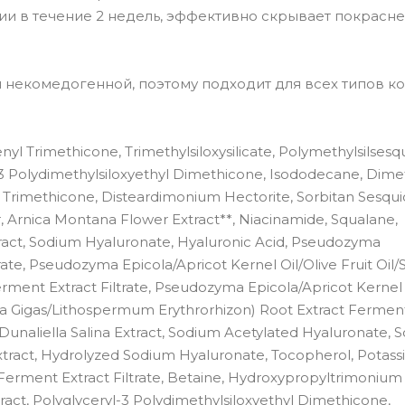
ии в течение 2 недель, эффективно скрывает покрасне
я некомедогенной, поэтому подходит для всех типов ко
nyl Trimethicone, Trimethylsiloxysilicate, Polymethylsilsesq
l-3 Polydimethylsiloxyethyl Dimethicone, Isododecane, Dime
 Trimethicone, Disteardimonium Hectorite, Sorbitan Sesqui
Arnica Montana Flower Extract**, Niacinamide, Squalane,
tract, Sodium Hyaluronate, Hyaluronic Acid, Pseudozyma
rate, Pseudozyma Epicola/Apricot Kernel Oil/Olive Fruit Oil
rment Extract Filtrate, Pseudozyma Epicola/Apricot Kernel 
ca Gigas/Lithospermum Erythrorhizon) Root Extract Ferment
 Dunaliella Salina Extract, Sodium Acetylated Hyaluronate,
ract, Hydrolyzed Sodium Hyaluronate, Tocopherol, Potas
erment Extract Filtrate, Betaine, Hydroxypropyltrimonium
ract, Polyglyceryl-3 Polydimethylsiloxyethyl Dimethicone,