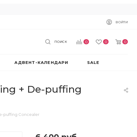
ВОЙТИ
0
0
0
ПОИСК
АДВЕНТ-КАЛЕНДАРИ
SALE
ing + De-puffing
e-puffing Concealer