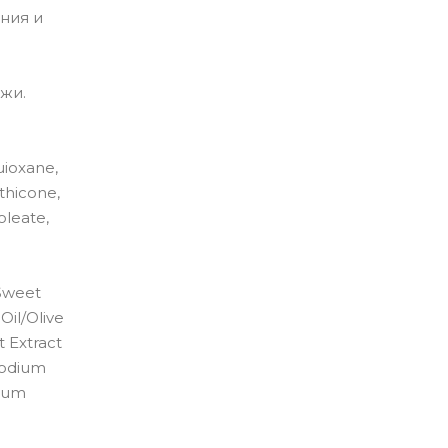
ния и
жи.
uioxane,
thicone,
oleate,
/Sweet
Oil/Olive
 Extract
 Sodium
sium