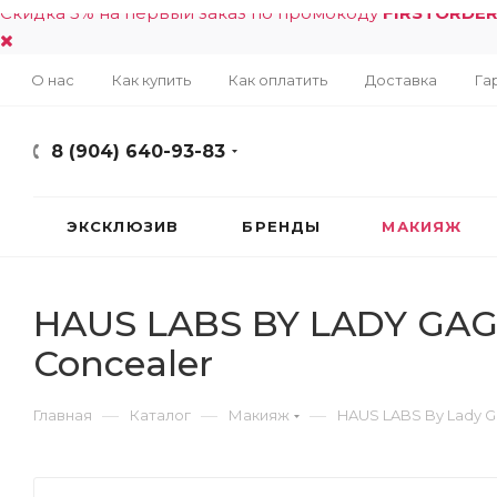
Скидка 5% на первый заказ по промокоду
FIRSTORDE
О нас
Как купить
Как оплатить
Доставка
Га
8 (904) 640-93-83
ЭКСКЛЮЗИВ
БРЕНДЫ
МАКИЯЖ
HAUS LABS BY LADY GAGA 
Concealer
—
—
—
Главная
Каталог
Макияж
HAUS LABS By Lady 