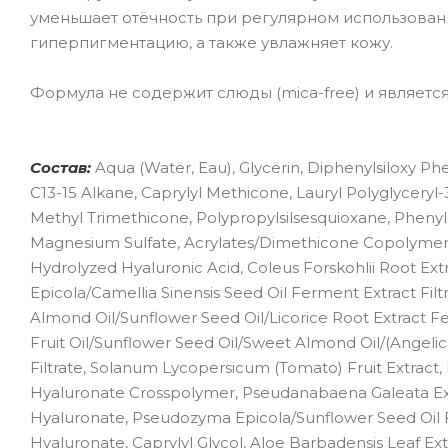
уменьшает отёчность при регулярном использован
гиперпигментацию, а также увлажняет кожу.
Формула не содержит слюды (mica-free) и являетс
Состав:
Aqua (Water, Eau), Glycerin, Diphenylsiloxy Phe
C13-15 Alkane, Caprylyl Methicone, Lauryl Polyglycery
Methyl Trimethicone, Polypropylsilsesquioxane, Phenyl
Magnesium Sulfate, Acrylates/Dimethicone Copolymer, 
Hydrolyzed Hyaluronic Acid, Coleus Forskohlii Root Ex
Epicola/Camellia Sinensis Seed Oil Ferment Extract Filt
Almond Oil/Sunflower Seed Oil/Licorice Root Extract Fe
Fruit Oil/Sunflower Seed Oil/Sweet Almond Oil/(Angeli
Filtrate, Solanum Lycopersicum (Tomato) Fruit Extract,
Hyaluronate Crosspolymer, Pseudanabaena Galeata Ext
Hyaluronate, Pseudozyma Epicola/Sunflower Seed Oil F
Hyaluronate, Caprylyl Glycol, Aloe Barbadensis Leaf Ext