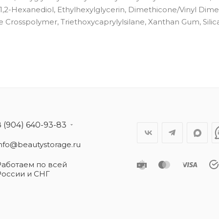
1,2-Hexanediol, Ethylhexylglycerin, Dimethicone/Vinyl Dim
rosspolymer, Triethoxycaprylylsilane, Xanthan Gum, Silica 
8 (904) 640-93-83
info@beautystorage.ru
Работаем по всей
России и СНГ