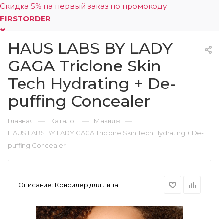
Скидка 5% на первый заказ по промокоду
FIRSTORDER
HAUS LABS BY LADY
0
GAGA Triclone Skin
Tech Hydrating + De-
puffing Concealer
—
—
—
Главная
Каталог
Макияж
HAUS LABS BY LADY GAGA Triclone Skin Tech Hydrating + De-
puffing Concealer
Описание:
Консилер для лица