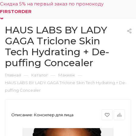
Скидка 5% на первый заказ по промокоду
FIRSTORDER
HAUS LABS BY LADY
0
GAGA Triclone Skin
Tech Hydrating + De-
puffing Concealer
—
—
—
Главная
Каталог
Макияж
HAUS LABS BY LADY GAGA Triclone Skin Tech Hydrating + De-
puffing Concealer
Описание:
Консилер для лица