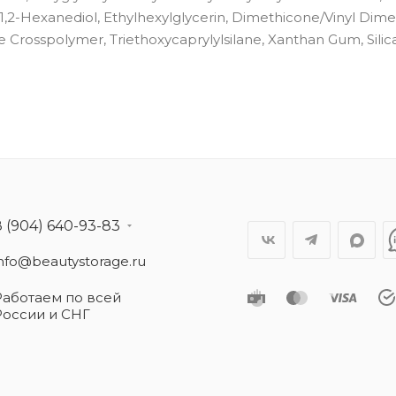
1,2-Hexanediol, Ethylhexylglycerin, Dimethicone/Vinyl Dim
rosspolymer, Triethoxycaprylylsilane, Xanthan Gum, Silica 
8 (904) 640-93-83
info@beautystorage.ru
Работаем по всей
России и СНГ