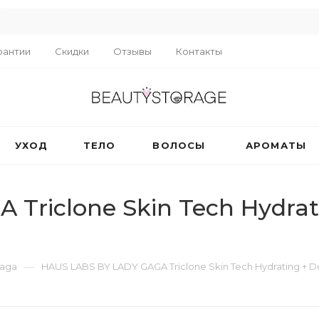
R
рантии
Скидки
Отзывы
Контакты
УХОД
ТЕЛО
ВОЛОСЫ
АРОМАТЫ
Triclone Skin Tech Hydrat
—
Gaga
HAUS LABS BY LADY GAGA Triclone Skin Tech Hydrating + D