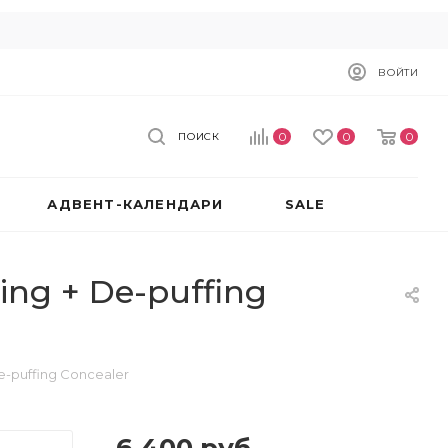
ВОЙТИ
0
0
0
ПОИСК
АДВЕНТ-КАЛЕНДАРИ
SALE
ing + De-puffing
e-puffing Concealer