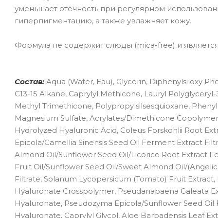
уменьшает отёчность при регулярном использован
гиперпигментацию, а также увлажняет кожу.
Формула не содержит слюды (mica-free) и являетс
Состав:
Aqua (Water, Eau), Glycerin, Diphenylsiloxy Phe
C13-15 Alkane, Caprylyl Methicone, Lauryl Polyglycery
Methyl Trimethicone, Polypropylsilsesquioxane, Phenyl
Magnesium Sulfate, Acrylates/Dimethicone Copolymer, 
Hydrolyzed Hyaluronic Acid, Coleus Forskohlii Root Ex
Epicola/Camellia Sinensis Seed Oil Ferment Extract Filt
Almond Oil/Sunflower Seed Oil/Licorice Root Extract Fe
Fruit Oil/Sunflower Seed Oil/Sweet Almond Oil/(Angeli
Filtrate, Solanum Lycopersicum (Tomato) Fruit Extract,
Hyaluronate Crosspolymer, Pseudanabaena Galeata Ext
Hyaluronate, Pseudozyma Epicola/Sunflower Seed Oil F
Hyaluronate, Caprylyl Glycol, Aloe Barbadensis Leaf Ext