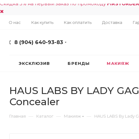
Скидка 5% на первый заказ по промокоду
FIRSTORDE
О нас
Как купить
Как оплатить
Доставка
Га
8 (904) 640-93-83
ЭКСКЛЮЗИВ
БРЕНДЫ
МАКИЯЖ
HAUS LABS BY LADY GAGA 
Concealer
—
—
—
Главная
Каталог
Макияж
HAUS LABS By Lady 