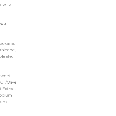
ния и
жи.
uioxane,
thicone,
oleate,
/Sweet
Oil/Olive
 Extract
 Sodium
sium