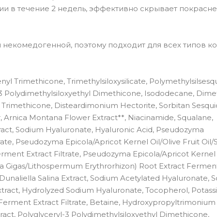
ии в течение 2 недель, эффективно скрывает покрасне
я некомедогенной, поэтому подходит для всех типов ко
nyl Trimethicone, Trimethylsiloxysilicate, Polymethylsilsesq
l-3 Polydimethylsiloxyethyl Dimethicone, Isododecane, Dime
 Trimethicone, Disteardimonium Hectorite, Sorbitan Sesqui
Arnica Montana Flower Extract**, Niacinamide, Squalane,
tract, Sodium Hyaluronate, Hyaluronic Acid, Pseudozyma
rate, Pseudozyma Epicola/Apricot Kernel Oil/Olive Fruit Oil
rment Extract Filtrate, Pseudozyma Epicola/Apricot Kernel 
ca Gigas/Lithospermum Erythrorhizon) Root Extract Ferment
 Dunaliella Salina Extract, Sodium Acetylated Hyaluronate,
ract, Hydrolyzed Sodium Hyaluronate, Tocopherol, Potas
erment Extract Filtrate, Betaine, Hydroxypropyltrimonium
ract, Polyglyceryl-3 Polydimethylsiloxyethyl Dimethicone,